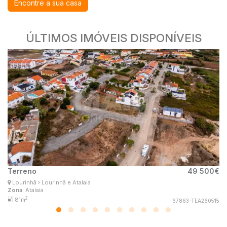
Encontre a sua casa
ÚLTIMOS IMÓVEIS DISPONÍVEIS
Terreno
49 500€
M
Patrícia Santos
Lourinhã
Lourinhã e Atalaia
P
Consultor Imobiliário
Zona
: Atalaia
Zo
MaisConsultores #Master
2
81m
67863-TEA260515