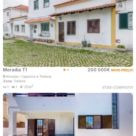
Moradia T1
200 000€
NOVO PREÇO!
Patrícia Santos
Almada
Caparica e Trafaria
Consultor Imobiliário
Zona
: Trafaria
MaisConsultores #Master
2
1
1
30m
67355-COMP60701