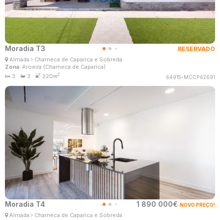
Moradia T3
RESERVADO
Patrícia Santos
Almada
Charneca de Caparica e Sobreda
Consultor Imobiliário
Zona
: Aroeira (Charneca de Caparica)
MaisConsultores #Master
2
3
3
220m
64915-MCCP62691
Moradia T4
1 890 000€
NOVO PREÇO!
Patrícia Santos
Almada
Charneca de Caparica e Sobreda
Consultor Imobiliário