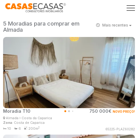
5 Moradias para comprar em
Mais recentes
Almada
Moradia T10
750 000€
NOVO PREÇO!
Patrícia Santos
Almada
Costa da Caparica
Consultor Imobiliário
Zona
: Costa de Caparica
MaisConsultores #Master
2
10
6
200m
65225-PLAZ60282